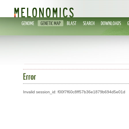
GENOME
GENETIC MAP
BLAST
SEARCH
DOWNLOADS
Error
Invalid session_id: f00f7f60c8ff57b36e1879b694d5e01d